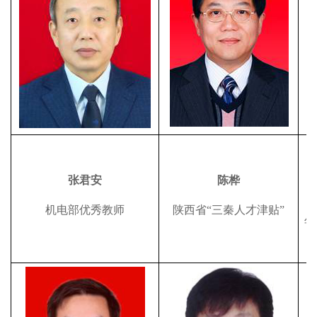
张君安
陈桦
机电部优秀教师
陕西省“三秦人才津贴”
年